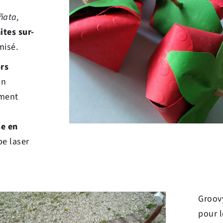
piñata, 
ites sur-
misé.
rs 
n 
ment 
e en 
e laser 
Groov
pour l