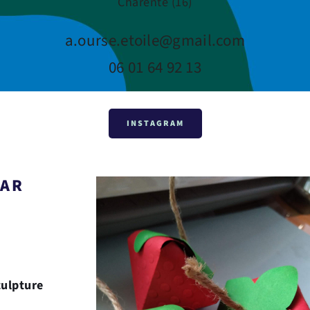
Charente (16)
a.ourse.etoile@gmail.com
06 01 64 92 13
INSTAGRAM
EAR
ulpture 