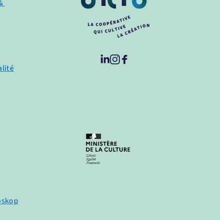
& 
lité
oskop